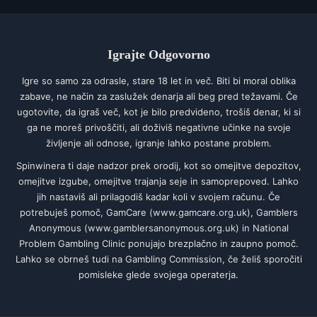
Igrajte Odgovorno
Igre so samo za odrasle, stare 18 let in več. Biti bi moral oblika
zabave, ne način za zaslužek denarja ali beg pred težavami. Če
ugotovite, da igraš več, kot je bilo predvideno, trošiš denar, ki si
ga ne moreš privoščiti, ali doživiš negativne učinke na svoje
življenje ali odnose, igranje lahko postane problem.
Spinwinera ti daje nadzor prek orodij, kot so omejitve depozitov,
omejitve izgube, omejitve trajanja seje in samoprepoved. Lahko
jih nastaviš ali prilagodiš kadar koli v svojem računu. Če
potrebuješ pomoč, GamCare (www.gamcare.org.uk), Gamblers
Anonymous (www.gamblersanonymous.org.uk) in National
Problem Gambling Clinic ponujajo brezplačno in zaupno pomoč.
Lahko se obrneš tudi na Gambling Commission, če želiš sporočiti
pomisleke glede svojega operaterja.