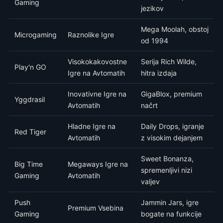
Gaming
jezikov
Mega Moolah, obstoj
Microgaming
Raznolike Igre
od 1994
Visokokakovostne
Serija Rich Wilde,
Play'n GO
Igre na Avtomatih
hitra izdaja
Inovativne Igre na
GigaBlox, premium
Yggdrasil
Avtomatih
načrt
Hladne Igre na
Daily Drops, igranje
Red Tiger
Avtomatih
z visokim dejanjem
Sweet Bonanza,
Big Time
Megaways Igre na
spremenljivi nizi
Gaming
Avtomatih
valjev
Push
Jammin Jars, igre
Premium Vsebina
Gaming
bogate na funkcije