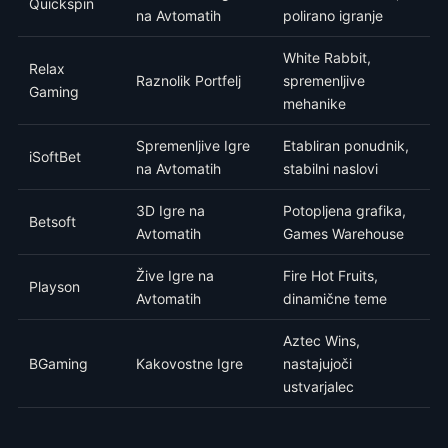
Quickspin
na Avtomatih
polirano igranje
White Rabbit,
Relax
Raznolik Portfelj
spremenljive
Gaming
mehanike
Spremenljive Igre
Etabliran ponudnik,
iSoftBet
na Avtomatih
stabilni naslovi
3D Igre na
Potopljena grafika,
Betsoft
Avtomatih
Games Warehouse
Žive Igre na
Fire Hot Fruits,
Playson
Avtomatih
dinamične teme
Aztec Wins,
BGaming
Kakovostne Igre
nastajujoči
ustvarjalec