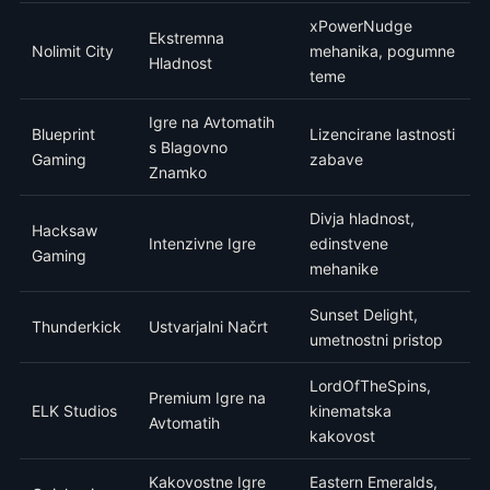
xPowerNudge
Ekstremna
Nolimit City
mehanika, pogumne
Hladnost
teme
Igre na Avtomatih
Blueprint
Lizencirane lastnosti
s Blagovno
Gaming
zabave
Znamko
Divja hladnost,
Hacksaw
Intenzivne Igre
edinstvene
Gaming
mehanike
Sunset Delight,
Thunderkick
Ustvarjalni Načrt
umetnostni pristop
LordOfTheSpins,
Premium Igre na
ELK Studios
kinematska
Avtomatih
kakovost
Kakovostne Igre
Eastern Emeralds,