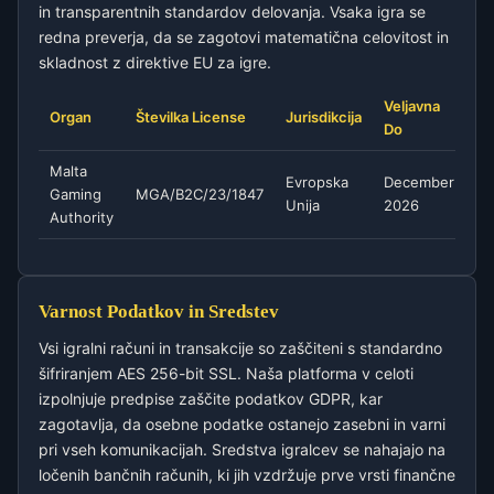
in transparentnih standardov delovanja. Vsaka igra se
redna preverja, da se zagotovi matematična celovitost in
skladnost z direktive EU za igre.
Veljavna
Organ
Številka License
Jurisdikcija
Do
Malta
Evropska
December
Gaming
MGA/B2C/23/1847
Unija
2026
Authority
Varnost Podatkov in Sredstev
Vsi igralni računi in transakcije so zaščiteni s standardno
šifriranjem AES 256-bit SSL. Naša platforma v celoti
izpolnjuje predpise zaščite podatkov GDPR, kar
zagotavlja, da osebne podatke ostanejo zasebni in varni
pri vseh komunikacijah. Sredstva igralcev se nahajajo na
ločenih bančnih računih, ki jih vzdržuje prve vrsti finančne