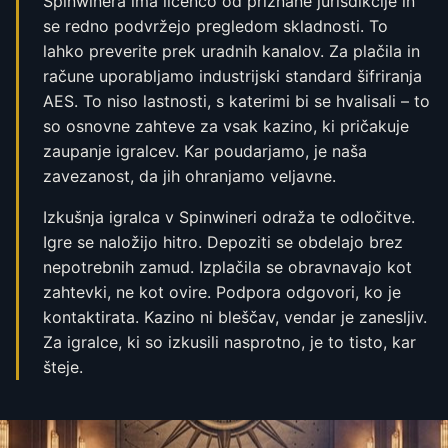
Spinwinera ima licenco od priznane jurisdikcije in
se redno podvržejo pregledom skladnosti. To
lahko preverite prek uradnih kanalov. Za plačila in
račune uporabljamo industrijski standard šifriranja
AES. To niso lastnosti, s katerimi bi se hvalisali – to
so osnovne zahteve za vsak kazino, ki pričakuje
zaupanje igralcev. Kar poudarjamo, je naša
zavezanost, da jih ohranjamo veljavne.
Izkušnja igralca v Spinwineri odraža te odločitve.
Igre se naložijo hitro. Depoziti se obdelajo brez
nepotrebnih zamud. Izplačila se obravnavajo kot
zahtevki, ne kot ovire. Podpora odgovori, ko je
kontaktirata. Kazino ni bleščav, vendar je zanesljiv.
Za igralce, ki so izkusili nasprotno, je to tisto, kar
šteje.