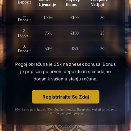
Depozit
Ujemanje
Bonus
Vrtljaji
1.
100%
€100
30
Depozit
2.
75%
€100
25
Depozit
3.
50%
€50
20
Depozit
Pogoj obračuna je 35x na znesek bonusa. Bonus
je pripisan po prvem depozitu in samodejno
dodan k vašemu stanju računa.
Registrirajte Se Zdaj
18+. Samo novi igralci. 35x obračun bonusa. Brezplačni vrtljaji so veljavni
7 dni. Veljajo polni pogoji.