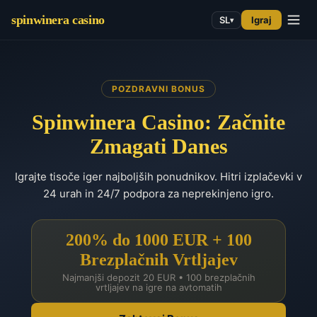
spinwinera casino
SL
Igraj
▾
POZDRAVNI BONUS
Spinwinera Casino: Začnite
Zmagati Danes
Igrajte tisoče iger najboljših ponudnikov. Hitri izplačevki v
24 urah in 24/7 podpora za neprekinjeno igro.
200% do 1000 EUR + 100
Brezplačnih Vrtljajev
Najmanjši depozit 20 EUR • 100 brezplačnih
vrtljajev na igre na avtomatih